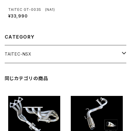
TAITEC GT-003S (NA1)
¥33,990
CATEGORY
TAITEC-NSX
Aero Parts
同じカテゴリの商品
Engine Parts
Exhaut Parts
Body Parts