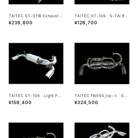
TAITEC GT-011B Exhaust H
TAITEC GT-109 S-TAI Ra
eader System（NA1・NA2）
cing Exhaust (NA1・NA2)
¥239,800
¥128,700
TAITEC GT-106 Light Par
TAITEC FN09S_tip-Ⅱ Exh
all Exhaust (NA1・NA2)
aust System (NA1・NA2)
¥158,400
¥324,500
（インナーサイレンサー付属）
2026年version(インナーサイ
レンサー付き）