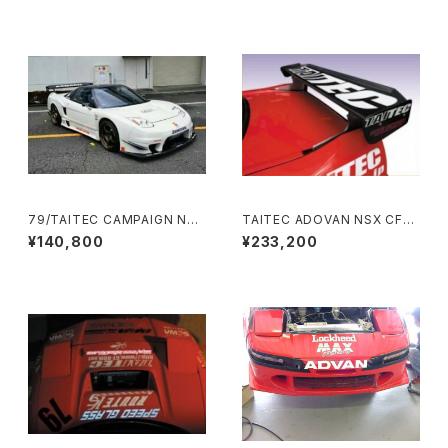
Engine Parts
Exhaut Parts
Body Parts
79/TAITEC CAMPAIGN NSX
TAITEC ADOVAN NSX CFR
FRP Rr Wide Fender (NA1)
P 500 Style Wing ＜受
¥140,800
¥233,200
＜受注生産商品＞
注生産対応商品＞