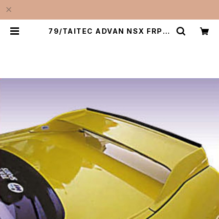
79/TAITEC ADVAN NSX FRP 0
2‘R Style Rr Wing (NA1) ＜受注
生産商品＞ | SUPER TAITEC